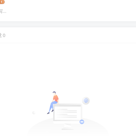
..
丝
0