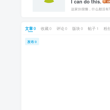
I can do this.
这家伙很懒，什么都没有写.
文章
0
收藏
0
评论
0
版块
0
帖子
1
粉
发布
0