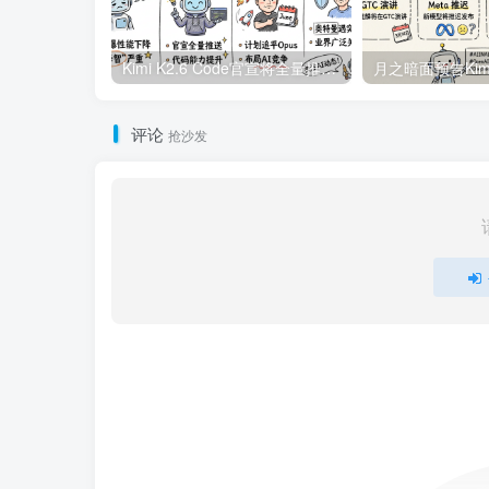
Kimi K2.6 Code官宣将全量推送，实锤Opus4.6降智严重 | 4月14日AI日报第365期
评论
抢沙发