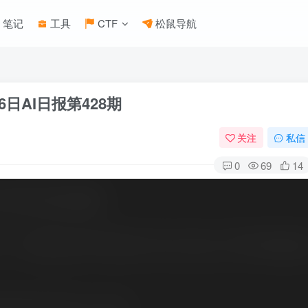
笔记
工具
CTF
松鼠导航
6日AI日报第428期
关注
私信
0
69
14