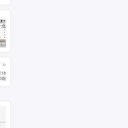
Augment内置中转Ai接口
2024 楚彗杯 超级WriteUp
Any-code是augment下一款好用的exe
篇
月18
0期