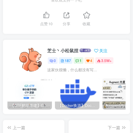
喜欢就支持一下吧
点赞
10
分享
收藏
芝士丶小松鼠捏
关注
0
187
1
4
3.5W+
这家伙很懒，什么都没有写...
【CTF靶场搭建】GZ-CTF平台
【Docker换源】Docker更换镜像源教程
上一篇
下一篇