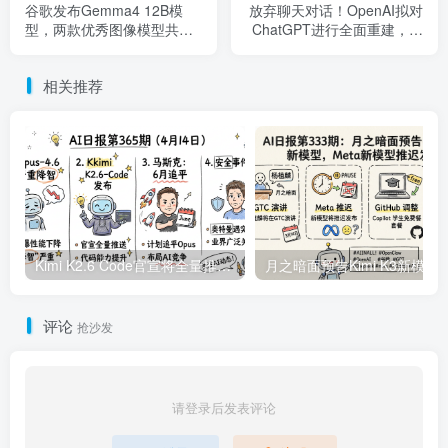
谷歌发布Gemma4 12B模
放弃聊天对话！OpenAI拟对
型，两款优秀图像模型共同
ChatGPT进行全面重建，整
发布 | 6月5日AI日报第417期
合Codex提升生产力 | 6月8
日AI日报第420期
相关推荐
Kimi K2.6 Code官宣将全量推送，实锤Opus4.6降智严重 | 4月14日AI日报第365期
月之暗面预告Kimi K3新模型，Meta新模型推迟发布
评论
抢沙发
请登录后发表评论