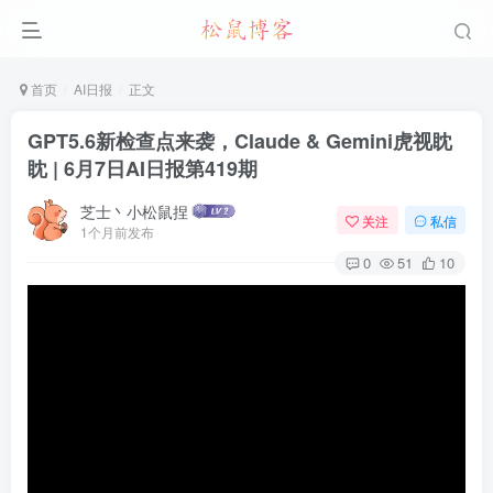
首页
AI日报
正文
GPT5.6新检查点来袭，Claude & Gemini虎视眈
眈 | 6月7日AI日报第419期
芝士丶小松鼠捏
关注
私信
1个月前发布
0
51
10