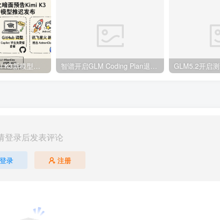
月之暗面预告Kimi K3新模型，Meta新模型推迟发布 | 3月14日AI日报第333期
智谱开启GLM Coding Plan退款通道，梁文锋内部回应V4发布时间 | 4月11日AI日报第362期
请登录后发表评论
登录
注册