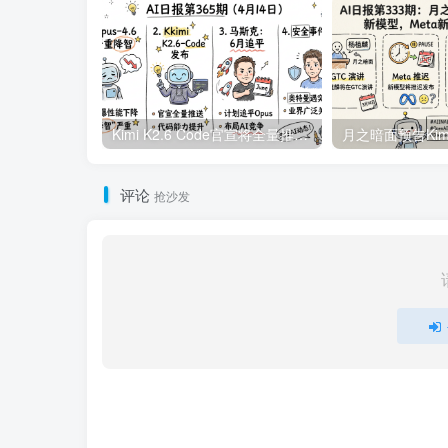
Kimi K2.6 Code官宣将全量推送，实锤Opus4.6降智严重 | 4月14日AI日报第365期
评论
抢沙发