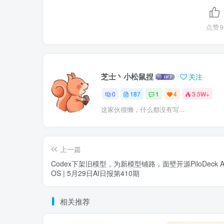
点赞
9
芝士丶小松鼠捏
关注
0
187
1
4
3.5W+
这家伙很懒，什么都没有写...
上一篇
Codex下架旧模型，为新模型铺路，面壁开源PiloDeck Ag
OS | 5月29日AI日报第410期
相关推荐