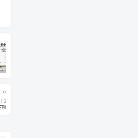
Augment内置中转Ai接口
2024 楚彗杯 超级WriteUp
Any-code是augment下一款好用的exe
篇
 6
7期