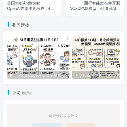
英国力挺Anthropic，
面壁智能发布并开源
OpenAI内部出现分歧 | 4月7
VOXCPM2模型 | 4月9日AI日
日AI日报第358期
报第360期
相关推荐
Kimi K2.6 Code官宣将全量推送，实锤Opus4.6降智严重 | 4月14日AI日报第365期
月之暗面预告Kimi K3新模型，Meta新模型推迟发布
评论
抢沙发
请登录后发表评论