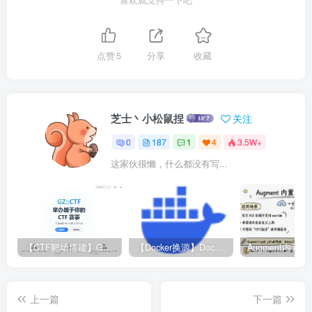
喜欢就支持一下吧
点赞
5
分享
收藏
芝士丶小松鼠捏
关注
0
187
1
4
3.5W+
这家伙很懒，什么都没有写...
【CTF靶场搭建】GZ-CTF平台
【Docker换源】Docker更换镜像源教程
上一篇
下一篇