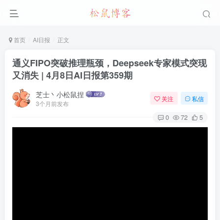
首页
AI日报
正文
通义FIPO突破推理瓶颈，Deepseek专家模式突现
又消失 | 4月8日AI日报第359期
芝士丶小松鼠捏
关注
私信
3个月前发布
0
72
5