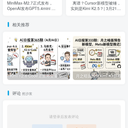
MiniMax-M2.7正式发布，
离谱？Cursor新模型被锤，
OpenAI发布GPT5.4mini &
实则是Kimi K2.5？| 3月21日
nano | 3月19日AI日报第338
AI日报第340期
期
相关推荐
Kimi K2.6 Code官宣将全量推送，实锤Opus4.6降智严重 | 4月14日AI日报第365期
月之暗面预告Kimi K3新模型，Meta新模型推迟发布
评论
抢沙发
请登录后发表评论