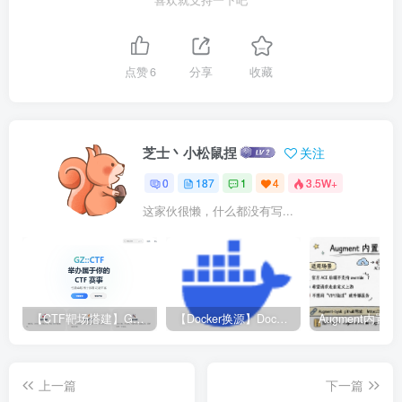
喜欢就支持一下吧
点赞
6
分享
收藏
芝士丶小松鼠捏
关注
0
187
1
4
3.5W+
这家伙很懒，什么都没有写...
【CTF靶场搭建】GZ-CTF平台
【Docker换源】Docker更换镜像源教程
上一篇
下一篇