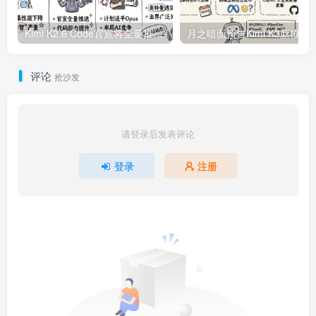
Kimi K2.6 Code官宣将全量推送，实锤Opus4.6降智严重 | 4月14日AI日报第365期
月之暗面预告Kimi K3新模型，Meta新模型推迟发布
评论
抢沙发
请登录后发表评论
登录
注册