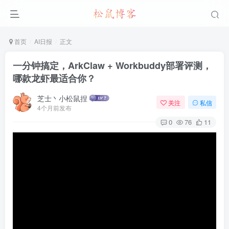
首页
AI日报
正文
一分钟搞定，ArkClaw + Workbuddy部署评测，
哪款龙虾最适合你？
芝士丶小松鼠捏
关注
私信
4个月前发布
0
76
11