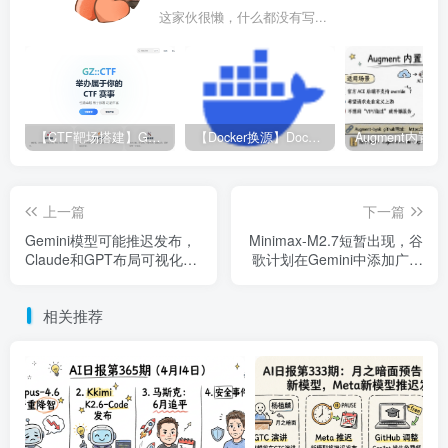
这家伙很懒，什么都没有写...
【CTF靶场搭建】GZ-CTF平台
【Docker换源】Docker更换镜像源教程
上一篇
下一篇
Gemini模型可能推迟发布，
Minimax-M2.7短暂出现，谷
Claude和GPT布局可视化回
歌计划在Gemini中添加广告
答 | 3月15日AI日报第334期
| 3月16日AI日报第335期
相关推荐