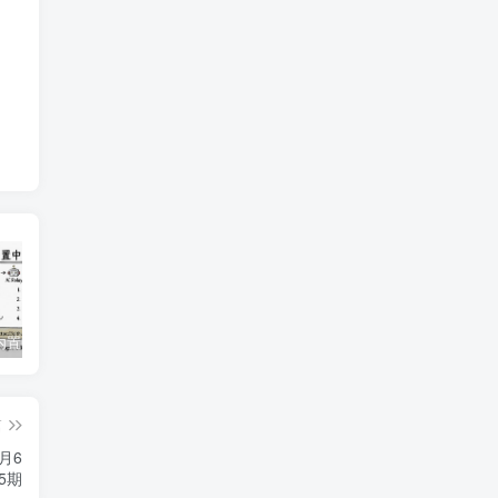
Augment内置中转Ai接口
2024 楚彗杯 超级WriteUp
Any-code是augment下一款好用的exe
篇
月6
5期