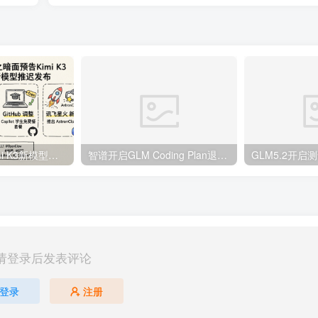
月之暗面预告Kimi K3新模型，Meta新模型推迟发布 | 3月14日AI日报第333期
智谱开启GLM Coding Plan退款通道，梁文锋内部回应V4发布时间 | 4月11日AI日报第362期
请登录后发表评论
登录
注册