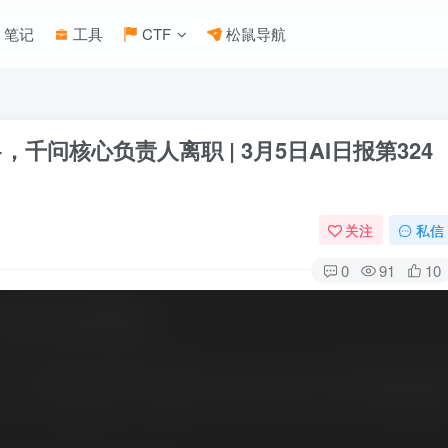
笔记
工具
CTF
松鼠导航
 2.5+，千问核心负责人离职 | 3月5日AI日报第324
关注
私信
0
91
10