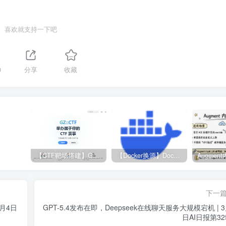
喜欢就支持一下吧
0
分享
收藏
【CTF靶场搭建】GZ-CTF平台
【Docker换源】Docker更换镜像源教程
下一
 3月4日
GPT-5.4发布在即，Deepseek在线聊天服务大规模宕机 | 3
日AI日报第32