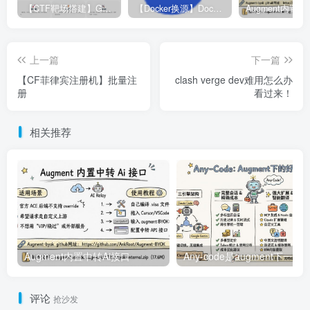
【CTF靶场搭建】GZ-CTF平台
【Docker换源】Docker更换镜像源教程
上一篇
下一篇
【CF菲律宾注册机】批量注
clash verge dev难用怎么办
册
看过来！
相关推荐
Augment内置中转Ai接口
评论
抢沙发