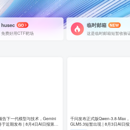
husec
临时邮箱
GO
NEW
免费好用CTF靶场
这是临时邮箱短暂收验
I预告下一代模型与技术，Gemini
千问发布正式版Qwen-3.8-Max
ro将于近期发布 | 8月4日AI日报第
GLM5.3短暂出现 | 8月3日AI日