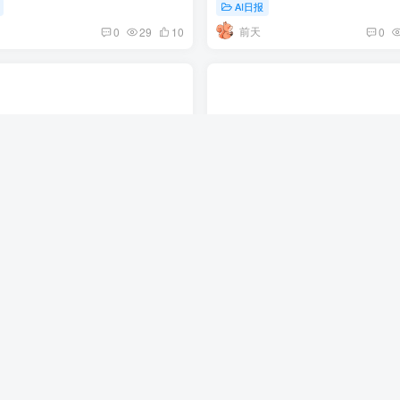
AI日报
前天
0
29
10
0
一天王炸接踵而至，Seedance
Deepseek即将采用峰谷定价策
发布，V4 Flash正式版公测 | 7月
OpenAI暗示明天重置 | 7月30日
日报第473期
472期
AI日报
前
7天前
0
44
13
0