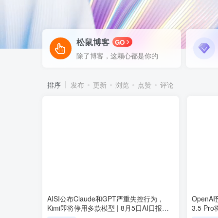
松鼠博客
GO
除了博客，这颗心都是你的
排序
发布
更新
浏览
点赞
评论
AISI公布Claude和GPT严重失控行为，
OpenA
Kimi即将停用多款模型 | 8月5日AI日报第
3.5 P
478期
477期