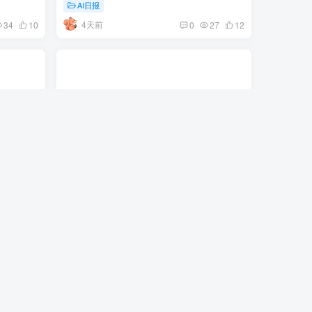
AI日报
4天前
34
10
0
27
12
略，
GPT新模型欲开启测试，Codex修复消耗
AI日报第
过高问题 | 7月29日AI日报第471期
AI日报
8天前
60
5
0
35
5