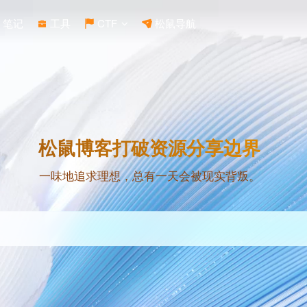
笔记
工具
CTF
松鼠导航
松鼠博客打破资源分享边界
一味地追求理想，总有一天会被现实背叛。