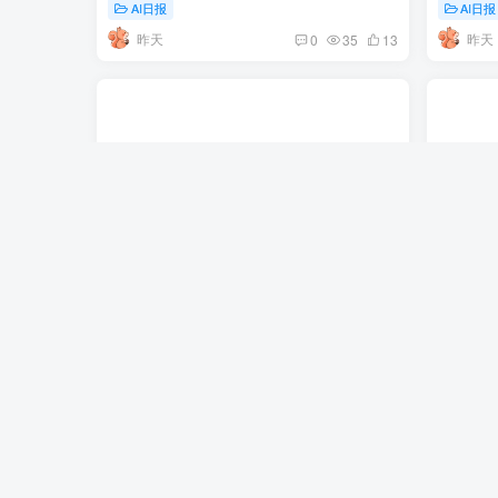
AI日报
AI日报
昨天
昨天
0
35
13
OpenAI公布新模型“Astra”并重置使用限制
7月最后
| 8月1日AI日报第474期
2.5正式
31日AI
AI日报
AI日报
5天前
6天
0
29
15