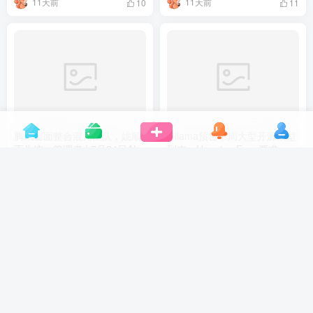
11天前
11天前
10
11
腾讯全面整合混元团队，姚顺
Ollama预告下周大型开源模型
雨为统一管理者 | 7月24日AI日
到来，Hugging Face要求
报第466期
OpenAI提供资金加强网络安全
AI日报
AI日报
| 7月26日AI日报第468期
12天前
12天前
8
10