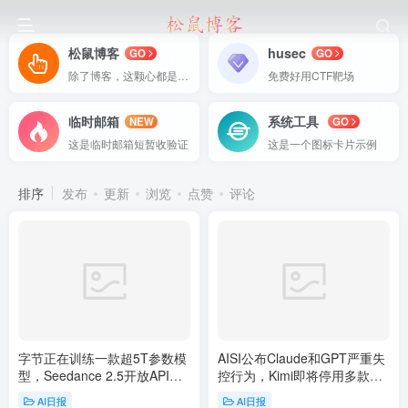
松鼠博客
husec
GO
GO
除了博客，这颗心都是你的
免费好用CTF靶场
临时邮箱
系统工具
NEW
GO
这是临时邮箱短暂收验证
这是一个图标卡片示例
排序
发布
更新
浏览
点赞
评论
字节正在训练一款超5T参数模
AISI公布Claude和GPT严重失
型，Seedance 2.5开放API服
控行为，Kimi即将停用多款模
务 | 8月7日AI日报第480期
型 | 8月5日AI日报第478期
AI日报
AI日报