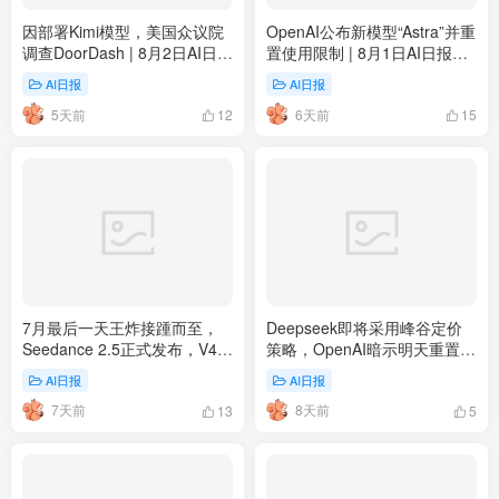
因部署Kimi模型，美国众议院
OpenAI公布新模型“Astra”并重
调查DoorDash | 8月2日AI日报
置使用限制 | 8月1日AI日报第
第475期
474期
AI日报
AI日报
5天前
6天前
12
15
7月最后一天王炸接踵而至，
Deepseek即将采用峰谷定价
Seedance 2.5正式发布，V4
策略，OpenAI暗示明天重置 |
Flash正式版公测 | 7月31日AI
7月30日AI日报第472期
AI日报
AI日报
日报第473期
7天前
8天前
13
5