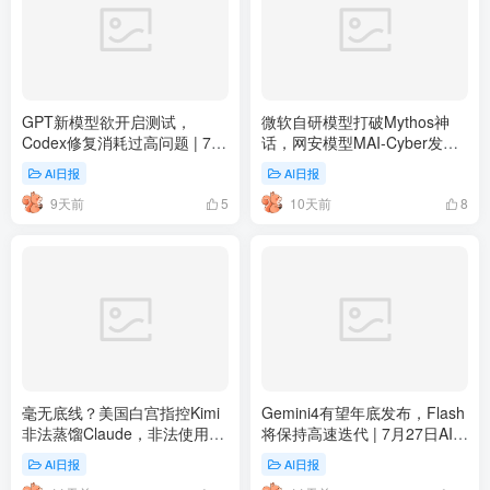
GPT新模型欲开启测试，
微软自研模型打破Mythos神
Codex修复消耗过高问题 | 7月
话，网安模型MAI-Cyber发布 |
29日AI日报第471期
7月28日AI日报第470期
AI日报
AI日报
9天前
10天前
5
8
毫无底线？美国白宫指控Kimi
Gemini4有望年底发布，Flash
非法蒸馏Claude，非法使用
将保持高速迭代 | 7月27日AI日
GB300 | 7月23日AI日报第465
报第469期
AI日报
AI日报
期